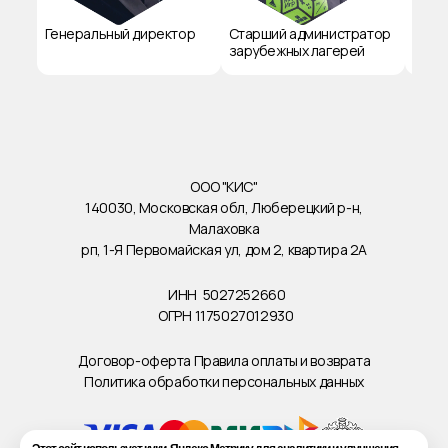
Генеральный директор
Старший администратор
Трен
зарубежных лагерей
Межд
грос
ООО "КИС"
140030, Московская обл, Люберецкий р-н,
Малаховка
рп, 1-Я Первомайская ул, дом 2, квартира 2А
ИНН
5027252660
ОГРН
1175027012930
Договор-оферта
Правила оплаты и возврата
Политика обработки персональных данных