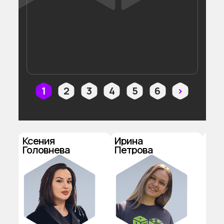
1
2
3
4
5
6
>
Ксения
Ирина
Гео
Головнева
Петрова
Кас