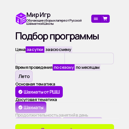
Мир Игр
Обучающие сборы и лагеря от Русской
Шахматной Школы
Подбор программы
Цена
за сутки
за всю смену
Время проведения
по сезону
по месяцам
Лето
Основная тематика
Шахматы от РШШ
Досуговая тематика
Шахматы
Продолжительность занятий в день
До 2 часов в день
Более 2 часов