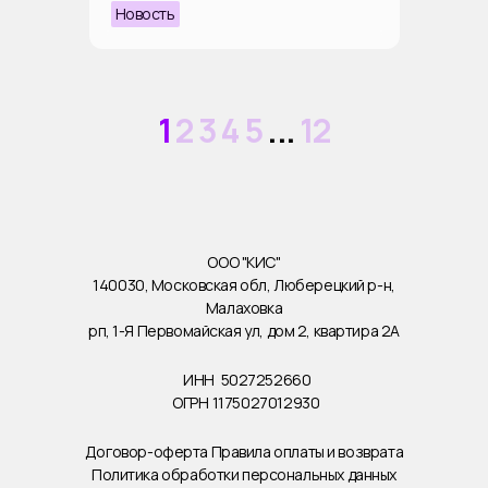
Новость
1
2
3
4
5
...
12
ООО "КИС"
140030, Московская обл, Люберецкий р-н,
Малаховка
рп, 1-Я Первомайская ул, дом 2, квартира 2А
ИНН
5027252660
ОГРН
1175027012930
Договор-оферта
Правила оплаты и возврата
Политика обработки персональных данных