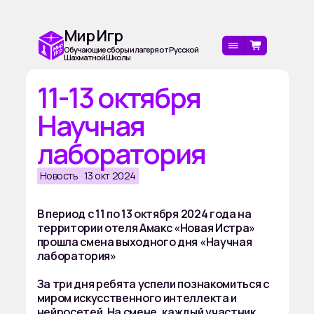
Мир Игр
Обучающие сборы и лагеря от Русской
Шахматной Школы
11-13 октября
Научная
лаборатория
Новость
13 окт 2024
В период с 11 по 13 октября 2024 года на
территории отеля Амакс «Новая Истра»
прошла смена выходного дня «Научная
лаборатория»
За три дня ребята успели познакомиться с
миром искусственного интеллекта и
нейросетей. На смене, каждый участник