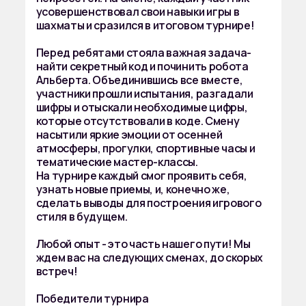
усовершенствовал свои навыки игры в
шахматы и сразился в итоговом турнире!
Перед ребятами стояла важная задача-
найти секретный код и починить робота
Альберта. Объединившись все вместе,
участники прошли испытания, разгадали
шифры и отыскали необходимые цифры,
которые отсутствовали в коде. Смену
насытили яркие эмоции от осенней
атмосферы, прогулки, спортивные часы и
тематические мастер-классы.
На турнире каждый смог проявить себя,
узнать новые приемы, и, конечно же,
сделать выводы для построения игрового
стиля в будущем.
Любой опыт - это часть нашего пути! Мы
ждем вас на следующих сменах, до скорых
встреч!
Победители турнира