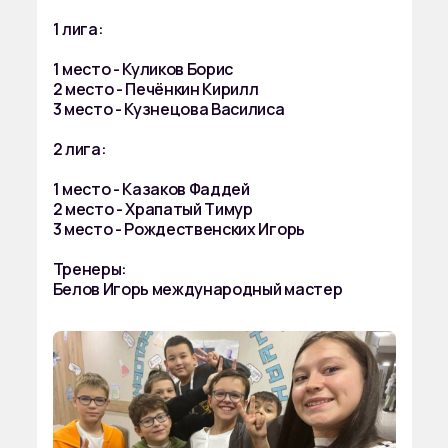
1 лига:
1 место - Куликов Борис
2 место - Печёнкин Кирилл
3 место - Кузнецова Василиса
2 лига:
1 место - Казаков Фаддей
2 место - Храпатый Тимур
3 место - Рождественских Игорь
Тренеры:
Белов Игорь международный мастер