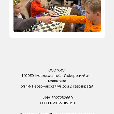
ООО "КИС"
140030, Московская обл, Люберецкий р-н,
Малаховка
рп, 1-Я Первомайская ул, дом 2, квартира 2А
ИНН
5027252660
ОГРН
1175027012930