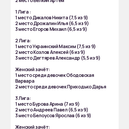
2 место Белкин Артём
1 Лига :
1 место Дикалов Никита (7,5 из 9)
2 место Дрожалин Илья (6,5 из 9)
3 место Егоров Михаил (6,5 из 9)
2 Лига:
1 место Украинский Максим (7,5 из 9)
2 место Козлов Алексей (6 из 9)
3 место Дегтярев Александр (5,5 из 9)
Женский зачёт:
1 место среди девочек Ободовская
Варвара
2 место среди девочек Приходько Дарья
3 Лига:
1 место Бурова Арина (7 из 9)
2 место Андреев Павел (6,5 из 9)
3 место Белоусов Ярослав (6 из 9)
Женский зачёт: