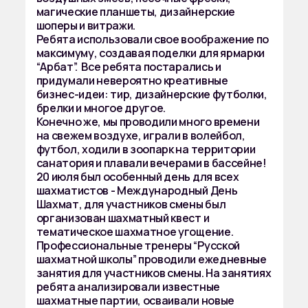
магические планшеты, дизайнерские
шоперы и витражи.
Ребята использовали свое воображение по
максимуму, создавая поделки для ярмарки
“Арбат”. Все ребята постарались и
придумали невероятно креативные
бизнес-идеи: тир, дизайнерские футболки,
брелки и многое другое.
Конечно же, мы проводили много времени
на свежем воздухе, играли в волейбол,
футбол, ходили в зоопарк на территории
санатория и плавали вечерами в бассейне!
20 июля был особенный день для всех
шахматистов - Международный День
Шахмат, для участников смены был
организован шахматный квест и
тематическое шахматное угощение.
Профессиональные тренеры “Русской
шахматной школы” проводили ежедневные
занятия для участников смены. На занятиях
ребята анализировали известные
шахматные партии, осваивали новые