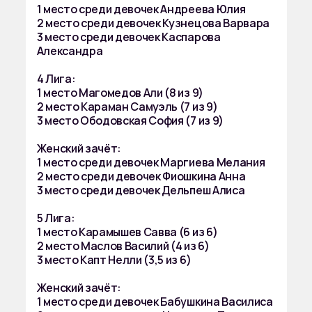
1 место среди девочек Андреева Юлия
2 место среди девочек Кузнецова Варвара
3 место среди девочек Каспарова
Александра
4 Лига:
1 место Магомедов Али (8 из 9)
2 место Караман Самуэль (7 из 9)
3 место Ободовская София (7 из 9)
Женский зачёт:
1 место среди девочек Маргиева Мелания
2 место среди девочек Фиошкина Анна
3 место среди девочек Дельпеш Алиса
5 Лига:
1 место Карамышев Савва (6 из 6)
2 место Маслов Василий (4 из 6)
3 место Капт Нелли (3,5 из 6)
Женский зачёт:
1 место среди девочек Бабушкина Василиса