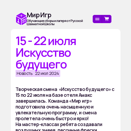
Мир Игр
Обучающие сборы и лагеря от Русской
Шахматной Школы
15 - 22 июля
Искусство
будущего
Новость
22 июл 2024
Творческая смена «Искусство будущего» с
15 по 22 июля на базе отеля Амакс
завершилась. Команда «Мир игр»
подготовила очень насыщенную и
увлекательную программу, и смена
пролетела очень быстро и ярко!
На мастер-классах ребята создавали
воздушных змеев, песочные фрески,