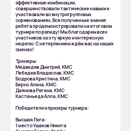
эффективные комбинации,
совершенствовали тактические навыки и
участвовали во внутригрупповых
соревнованиях. Все полученные знания
ребята продемонстрировали на итоговом
турнире по рапиду! Мы благодарим всех
участников за эту яркую и интересную
неделю. С нетерпением ждём вас на наших
сменах!
Тренеры:
Медведев Дмитрий, КМС
Лебедев Владислав, КМС
Бодрова Кристина, КМС
Бернс Алина, КМС
Даянова Регина, КМС
Кастаньеда Алла, КМС
Победители и призеры турнира:
Высшая Лига:
1 место Ушаков Никита