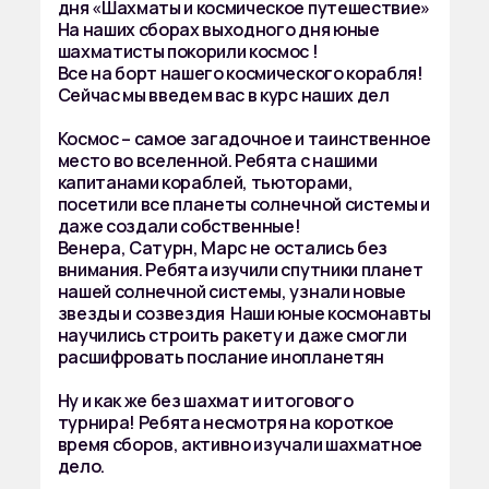
дня «Шахматы и космическое путешествие»
На наших сборах выходного дня юные
шахматисты покорили космос !
Все на борт нашего космического корабля!
Сейчас мы введем вас в курс наших дел
Космос – самое загадочное и таинственное
место во вселенной. Ребята с нашими
капитанами кораблей, тьюторами,
посетили все планеты солнечной системы и
даже создали собственные!
Венера, Сатурн, Марс не остались без
внимания. Ребята изучили спутники планет
нашей солнечной системы, узнали новые
звезды и созвездия Наши юные космонавты
научились строить ракету и даже смогли
расшифровать послание инопланетян
Ну и как же без шахмат и итогового
турнира! Ребята несмотря на короткое
время сборов, активно изучали шахматное
дело.