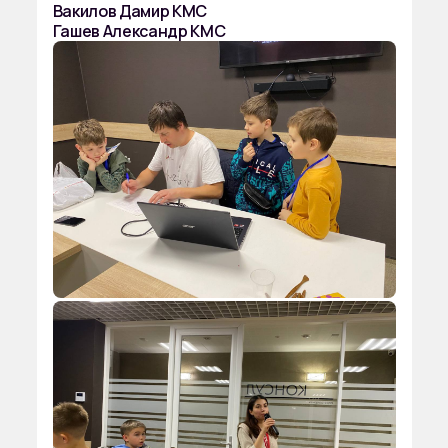
Вакилов Дамир КМС
Гашев Александр КМС